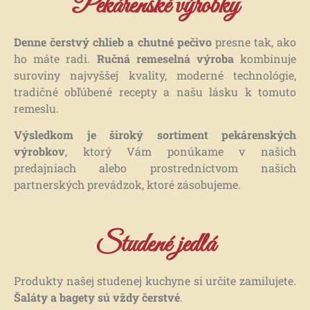
Pekárenské výrobky
Denne čerstvý chlieb a chutné pečivo
presne tak, ako
ho máte radi.
Ručná remeselná výroba
kombinuje
suroviny najvyššej kvality, moderné technológie,
tradičné obľúbené recepty a našu lásku k tomuto
Ručná remeselná
Ručná remeselná
Ručná remeselná
Ručná remeselná
Ručná remeselná
Ručná remeselná
remeslu.
Ručná remeselná
Ručná remeselná
Ručná remeselná
pekárenská výroba
pekárenská výroba
pekárenská výroba
pekárenská výroba
pekárenská výroba
pekárenská výroba
Výsledkom je široký sortiment pekárenských
pekárenská výroba
pekárenská výroba
pekárenská výroba
výrobkov
, ktorý Vám ponúkame v našich
predajniach alebo prostredníctvom našich
PEČIEME PRE VÁS LEN Z
PEČIEME PRE VÁS LEN Z
PEČIEME PRE VÁS LEN Z
POCTIVÝ PRÍSTUP A
POCTIVÝ PRÍSTUP A
POCTIVÝ PRÍSTUP A
partnerských prevádzok, ktoré zásobujeme.
SME RODINNÁ PEKÁREŇ S
SME RODINNÁ PEKÁREŇ S
SME RODINNÁ PEKÁREŇ S
NAJKVALITNEJŠÍCH
NAJKVALITNEJŠÍCH
NAJKVALITNEJŠÍCH
KVALITA
KVALITA
KVALITA
TRADÍCIOU
TRADÍCIOU
TRADÍCIOU
PRÍRODNÝCH SUROVÍN
PRÍRODNÝCH SUROVÍN
PRÍRODNÝCH SUROVÍN
SÚ PRE NÁS PRVORADÉ
SÚ PRE NÁS PRVORADÉ
SÚ PRE NÁS PRVORADÉ
Studené jedlá
PEČIEME PRE VÁS UŽ OD
PEČIEME PRE VÁS UŽ OD
PEČIEME PRE VÁS UŽ OD
ROKU 1992
ROKU 1992
ROKU 1992
Produkty našej studenej kuchyne si určite zamilujete.
Šaláty a bagety sú vždy čerstvé
.