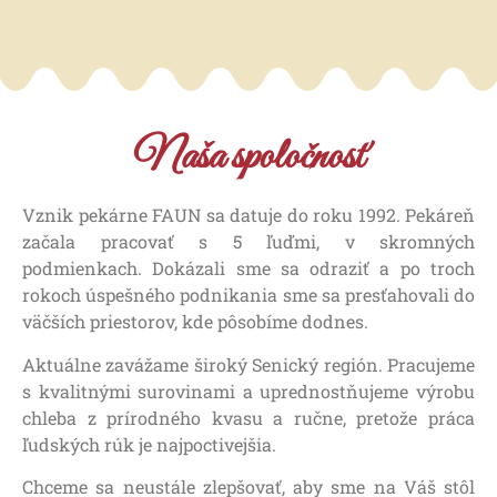
Naša spoločnosť
Vznik pekárne FAUN sa datuje do roku 1992. Pekáreň
začala pracovať s 5 ľuďmi, v skromných
podmienkach. Dokázali sme sa odraziť a po troch
rokoch úspešného podnikania sme sa presťahovali do
väčších priestorov, kde pôsobíme dodnes.
Aktuálne zavážame široký Senický región. Pracujeme
s kvalitnými surovinami a uprednostňujeme výrobu
chleba z prírodného kvasu a ručne, pretože práca
ľudských rúk je najpoctivejšia.
Chceme sa neustále zlepšovať, aby sme na Váš stôl