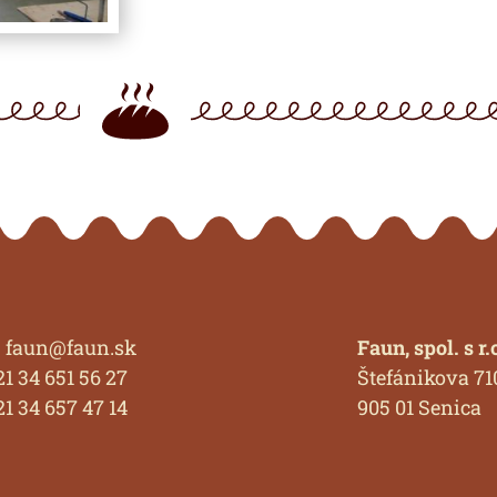
: faun@faun.sk
Faun, spol. s r.
421 34 651 56 27
Štefánikova 71
421 34 657 47 14
905 01 Senica