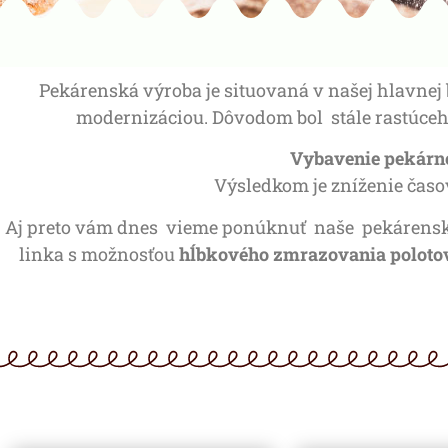
Pekárenská výroba je situovaná v našej hlavnej
modernizáciou. Dôvodom bol stále rastúceh
Vybavenie pekárne 
Výsledkom je zníženie časo
Aj preto vám dnes vieme ponúknuť naše pekárenské 
linka s možnosťou
hĺbkového zmrazovania poloto