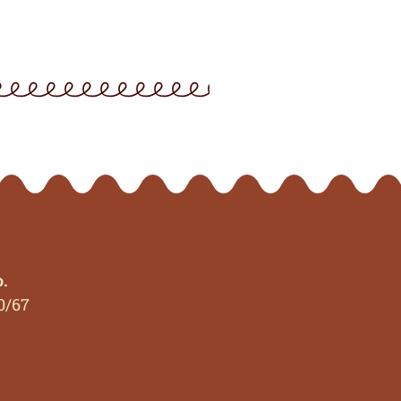
o.
0/67