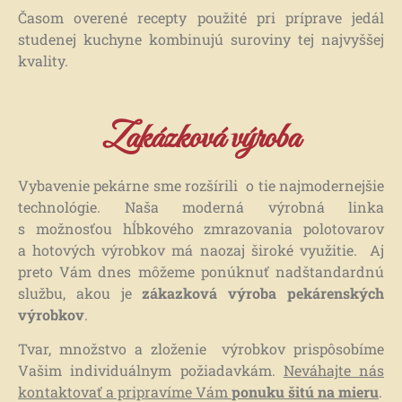
ROKU 1992
ROKU 1992
ROKU 1992
Časom overené recepty použité pri príprave jedál
studenej kuchyne kombinujú suroviny tej najvyššej
kvality.
Zakázková výroba
Vybavenie pekárne sme rozšírili o tie najmodernejšie
technológie. Naša moderná výrobná linka
s možnosťou hĺbkového zmrazovania polotovarov
a hotových výrobkov má naozaj široké využitie. Aj
preto Vám dnes môžeme ponúknuť nadštandardnú
službu, akou je
zákazková výroba pekárenských
výrobkov
.
Tvar, množstvo a zloženie výrobkov prispôsobíme
Vašim individuálnym požiadavkám.
Neváhajte nás
kontaktovať a pripravíme Vám
ponuku šitú na mieru
.