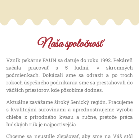
Naša spoločnosť
Vznik pekárne FAUN sa datuje do roku 1992. Pekáreň
začala pracovať s 5 ľuďmi, v skromných
podmienkach. Dokázali sme sa odraziť a po troch
rokoch úspešného podnikania sme sa presťahovali do
väčších priestorov, kde pôsobíme dodnes.
Aktuálne zavážame široký Senický región. Pracujeme
s kvalitnými surovinami a uprednostňujeme výrobu
chleba z prírodného kvasu a ručne, pretože práca
ľudských rúk je najpoctivejšia.
Chceme sa neustále zlepšovať, aby sme na Váš stôl