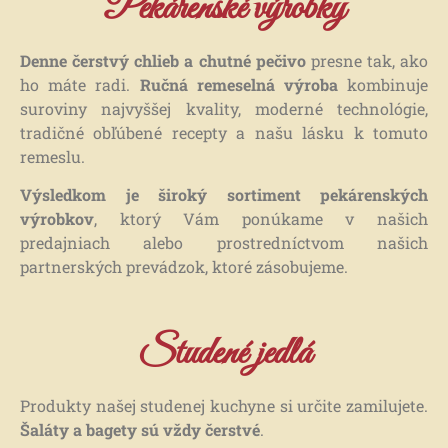
Pekárenské výrobky
Denne čerstvý chlieb a chutné pečivo
presne tak, ako
ho máte radi.
Ručná remeselná výroba
kombinuje
suroviny najvyššej kvality, moderné technológie,
tradičné obľúbené recepty a našu lásku k tomuto
remeslu.
Ručná remeselná
Ručná remeselná
Ručná remeselná
Ručná remeselná
Ručná remeselná
Ručná remeselná
Výsledkom je široký sortiment pekárenských
Ručná remeselná
Ručná remeselná
Ručná remeselná
výrobkov
, ktorý Vám ponúkame v našich
pekárenská výroba
pekárenská výroba
pekárenská výroba
pekárenská výroba
pekárenská výroba
pekárenská výroba
predajniach alebo prostredníctvom našich
partnerských prevádzok, ktoré zásobujeme.
pekárenská výroba
pekárenská výroba
pekárenská výroba
PEČIEME PRE VÁS LEN Z
PEČIEME PRE VÁS LEN Z
PEČIEME PRE VÁS LEN Z
POCTIVÝ PRÍSTUP A
POCTIVÝ PRÍSTUP A
POCTIVÝ PRÍSTUP A
Studené jedlá
SME RODINNÁ PEKÁREŇ S
SME RODINNÁ PEKÁREŇ S
SME RODINNÁ PEKÁREŇ S
NAJKVALITNEJŠÍCH
NAJKVALITNEJŠÍCH
NAJKVALITNEJŠÍCH
KVALITA
KVALITA
KVALITA
TRADÍCIOU
TRADÍCIOU
TRADÍCIOU
PRÍRODNÝCH SUROVÍN
PRÍRODNÝCH SUROVÍN
PRÍRODNÝCH SUROVÍN
SÚ PRE NÁS PRVORADÉ
SÚ PRE NÁS PRVORADÉ
SÚ PRE NÁS PRVORADÉ
Produkty našej studenej kuchyne si určite zamilujete.
PEČIEME PRE VÁS UŽ OD
PEČIEME PRE VÁS UŽ OD
PEČIEME PRE VÁS UŽ OD
Šaláty a bagety sú vždy čerstvé
.