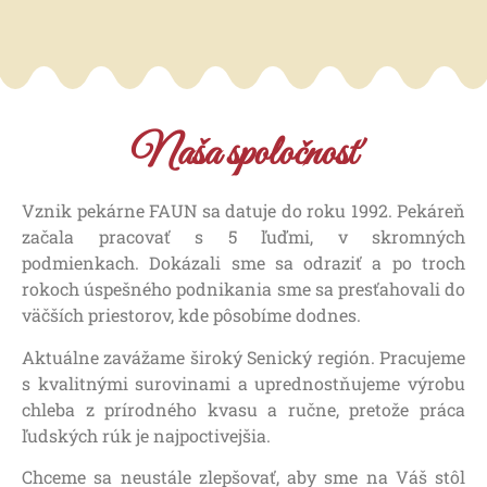
Naša spoločnosť
Vznik pekárne FAUN sa datuje do roku 1992. Pekáreň
začala pracovať s 5 ľuďmi, v skromných
podmienkach. Dokázali sme sa odraziť a po troch
rokoch úspešného podnikania sme sa presťahovali do
väčších priestorov, kde pôsobíme dodnes.
Aktuálne zavážame široký Senický región. Pracujeme
s kvalitnými surovinami a uprednostňujeme výrobu
chleba z prírodného kvasu a ručne, pretože práca
ľudských rúk je najpoctivejšia.
Chceme sa neustále zlepšovať, aby sme na Váš stôl