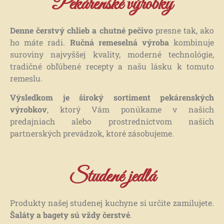
Pekárenské výrobky
Denne čerstvý chlieb a chutné pečivo
presne tak, ako
ho máte radi.
Ručná remeselná výroba
kombinuje
suroviny najvyššej kvality, moderné technológie,
tradičné obľúbené recepty a našu lásku k tomuto
remeslu.
Ručná remeselná
Ručná remeselná
Ručná remeselná
Ručná remeselná
Ručná remeselná
Ručná remeselná
Výsledkom je široký sortiment pekárenských
Ručná remeselná
Ručná remeselná
Ručná remeselná
pekárenská výroba
pekárenská výroba
pekárenská výroba
pekárenská výroba
pekárenská výroba
pekárenská výroba
výrobkov
, ktorý Vám ponúkame v našich
predajniach alebo prostredníctvom našich
pekárenská výroba
pekárenská výroba
pekárenská výroba
partnerských prevádzok, ktoré zásobujeme.
PEČIEME PRE VÁS LEN Z
PEČIEME PRE VÁS LEN Z
PEČIEME PRE VÁS LEN Z
POCTIVÝ PRÍSTUP A
POCTIVÝ PRÍSTUP A
POCTIVÝ PRÍSTUP A
SME RODINNÁ PEKÁREŇ S
SME RODINNÁ PEKÁREŇ S
SME RODINNÁ PEKÁREŇ S
NAJKVALITNEJŠÍCH
NAJKVALITNEJŠÍCH
NAJKVALITNEJŠÍCH
KVALITA
KVALITA
KVALITA
Studené jedlá
TRADÍCIOU
TRADÍCIOU
TRADÍCIOU
PRÍRODNÝCH SUROVÍN
PRÍRODNÝCH SUROVÍN
PRÍRODNÝCH SUROVÍN
SÚ PRE NÁS PRVORADÉ
SÚ PRE NÁS PRVORADÉ
SÚ PRE NÁS PRVORADÉ
PEČIEME PRE VÁS UŽ OD
PEČIEME PRE VÁS UŽ OD
PEČIEME PRE VÁS UŽ OD
Produkty našej studenej kuchyne si určite zamilujete.
ROKU 1992
ROKU 1992
ROKU 1992
Šaláty a bagety sú vždy čerstvé
.