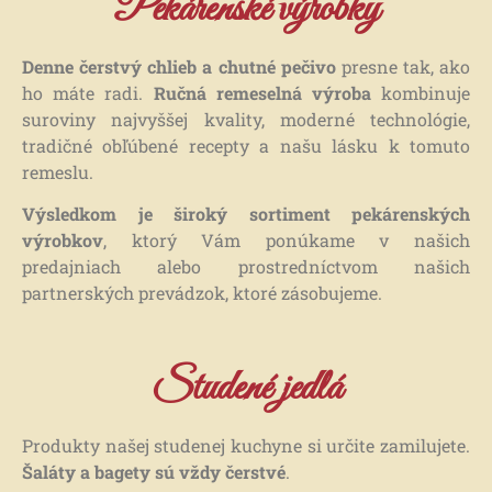
Pekárenské výrobky
Denne čerstvý chlieb a chutné pečivo
presne tak, ako
ho máte radi.
Ručná remeselná výroba
kombinuje
suroviny najvyššej kvality, moderné technológie,
tradičné obľúbené recepty a našu lásku k tomuto
remeslu.
Ručná remeselná
Ručná remeselná
Ručná remeselná
Ručná remeselná
Ručná remeselná
Ručná remeselná
Výsledkom je široký sortiment pekárenských
Ručná remeselná
Ručná remeselná
Ručná remeselná
výrobkov
, ktorý Vám ponúkame v našich
pekárenská výroba
pekárenská výroba
pekárenská výroba
pekárenská výroba
pekárenská výroba
pekárenská výroba
predajniach alebo prostredníctvom našich
partnerských prevádzok, ktoré zásobujeme.
pekárenská výroba
pekárenská výroba
pekárenská výroba
PEČIEME PRE VÁS LEN Z
PEČIEME PRE VÁS LEN Z
PEČIEME PRE VÁS LEN Z
POCTIVÝ PRÍSTUP A
POCTIVÝ PRÍSTUP A
POCTIVÝ PRÍSTUP A
Studené jedlá
SME RODINNÁ PEKÁREŇ S
SME RODINNÁ PEKÁREŇ S
SME RODINNÁ PEKÁREŇ S
NAJKVALITNEJŠÍCH
NAJKVALITNEJŠÍCH
NAJKVALITNEJŠÍCH
KVALITA
KVALITA
KVALITA
TRADÍCIOU
TRADÍCIOU
TRADÍCIOU
PRÍRODNÝCH SUROVÍN
PRÍRODNÝCH SUROVÍN
PRÍRODNÝCH SUROVÍN
SÚ PRE NÁS PRVORADÉ
SÚ PRE NÁS PRVORADÉ
SÚ PRE NÁS PRVORADÉ
Produkty našej studenej kuchyne si určite zamilujete.
PEČIEME PRE VÁS UŽ OD
PEČIEME PRE VÁS UŽ OD
PEČIEME PRE VÁS UŽ OD
Šaláty a bagety sú vždy čerstvé
.