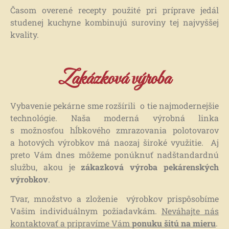
ROKU 1992
ROKU 1992
ROKU 1992
Časom overené recepty použité pri príprave jedál
studenej kuchyne kombinujú suroviny tej najvyššej
kvality.
Zakázková výroba
Vybavenie pekárne sme rozšírili o tie najmodernejšie
technológie. Naša moderná výrobná linka
s možnosťou hĺbkového zmrazovania polotovarov
a hotových výrobkov má naozaj široké využitie. Aj
preto Vám dnes môžeme ponúknuť nadštandardnú
službu, akou je
zákazková výroba pekárenských
výrobkov
.
Tvar, množstvo a zloženie výrobkov prispôsobíme
Vašim individuálnym požiadavkám.
Neváhajte nás
kontaktovať a pripravíme Vám
ponuku šitú na mieru
.