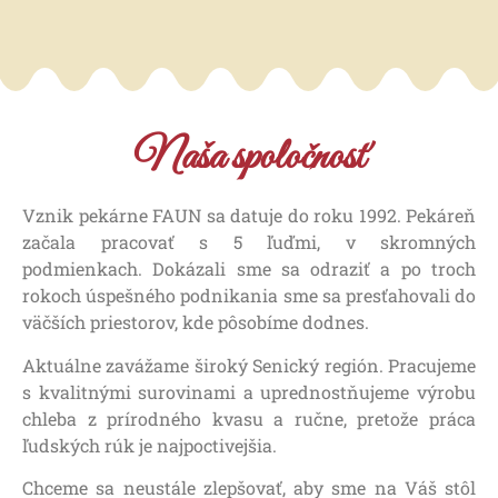
Naša spoločnosť
Vznik pekárne FAUN sa datuje do roku 1992. Pekáreň
začala pracovať s 5 ľuďmi, v skromných
podmienkach. Dokázali sme sa odraziť a po troch
rokoch úspešného podnikania sme sa presťahovali do
väčších priestorov, kde pôsobíme dodnes.
Aktuálne zavážame široký Senický región. Pracujeme
s kvalitnými surovinami a uprednostňujeme výrobu
chleba z prírodného kvasu a ručne, pretože práca
ľudských rúk je najpoctivejšia.
Chceme sa neustále zlepšovať, aby sme na Váš stôl