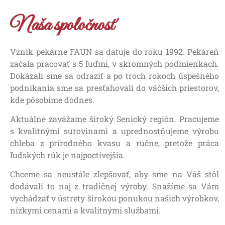
Naša spoločnosť
Vznik pekárne FAUN sa datuje do roku 1992. Pekáreň
začala pracovať s 5 ľuďmi, v skromných podmienkach.
Dokázali sme sa odraziť a po troch rokoch úspešného
podnikania sme sa presťahovali do väčších priestorov,
kde pôsobíme dodnes.
Aktuálne zavážame široký Senický región. Pracujeme
s kvalitnými surovinami a uprednostňujeme výrobu
chleba z prírodného kvasu a ručne, pretože práca
ľudských rúk je najpoctivejšia.
Chceme sa neustále zlepšovať, aby sme na Váš stôl
dodávali to naj z tradičnej výroby. Snažíme sa Vám
vychádzať v ústrety širokou ponukou našich výrobkov,
nízkymi cenami a kvalitnými službami.