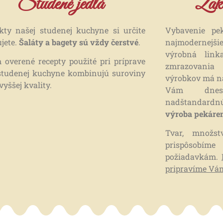
Studené jedlá
Zaká
kty našej studenej kuchyne si určite
Vybavenie pe
jete.
Šaláty a bagety sú vždy čerstvé
.
najmodernejši
výrobná lin
 overené recepty použité pri príprave
zmrazovania
 studenej kuchyne kombinujú suroviny
výrobkov má nao
jvyššej kvality.
Vám dnes
nadštandardnú
výroba pekáre
Tvar, množs
prispôsobí
požiadavkám.
pripravíme V