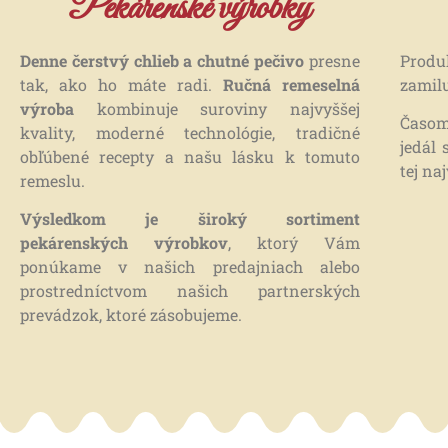
Pekárenské výrobky
Denne čerstvý chlieb a chutné pečivo
presne
Produ
tak, ako ho máte radi.
Ručná remeselná
zamilu
výroba
kombinuje suroviny najvyššej
Časom
kvality, moderné technológie, tradičné
jedál
obľúbené recepty a našu lásku k tomuto
tej na
remeslu.
Výsledkom je široký sortiment
pekárenských výrobkov
, ktorý Vám
ponúkame v našich predajniach alebo
prostredníctvom našich partnerských
prevádzok, ktoré zásobujeme.