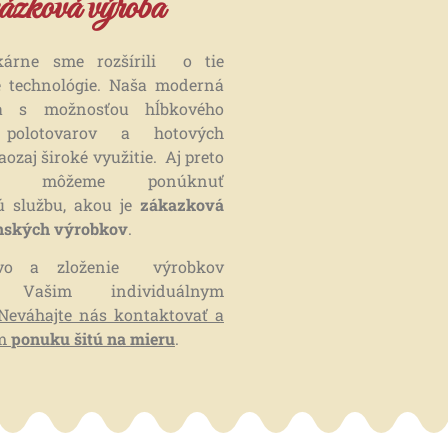
zková výroba
kárne sme rozšírili o tie
e technológie. Naša moderná
ka s možnosťou hĺbkového
 polotovarov a hotových
zaj široké využitie. Aj preto
 môžeme ponúknuť
 službu, akou je
zákazková
nských výrobkov
.
tvo a zloženie výrobkov
me Vašim individuálnym
Neváhajte nás kontaktovať a
ám
ponuku šitú na mieru
.