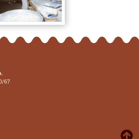
o.
0/67