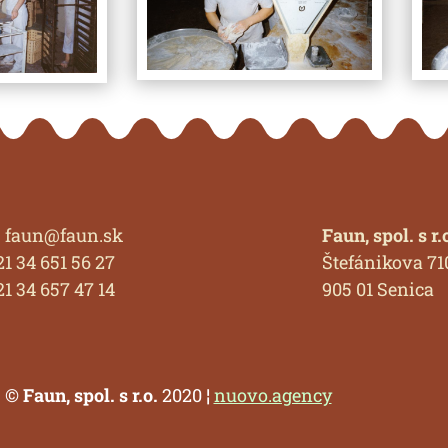
: faun@faun.sk
Faun, spol. s r.
421 34 651 56 27
Štefánikova 71
421 34 657 47 14
905 01 Senica
: ©
Faun, spol. s r.o.
2020 ¦
nuovo.agency