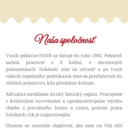
Naša spoločnosť
Vznik pekárne FAUN sa datuje do roku 1992. Pekáreň
začala pracovať s 5 ľuďmi, v skromných
podmienkach. Dokázali sme sa odraziť a po troch
rokoch úspešného podnikania sme sa presťahovali do
väčších priestorov, kde pôsobíme dodnes.
Aktuálne zavážame široký Senický región. Pracujeme
s kvalitnými surovinami a uprednostňujeme výrobu
chleba z prírodného kvasu a ručne, pretože práca
ľudských rúk je najpoctivejšia.
Chceme sa neustále zlepšovať, aby sme na Váš stôl