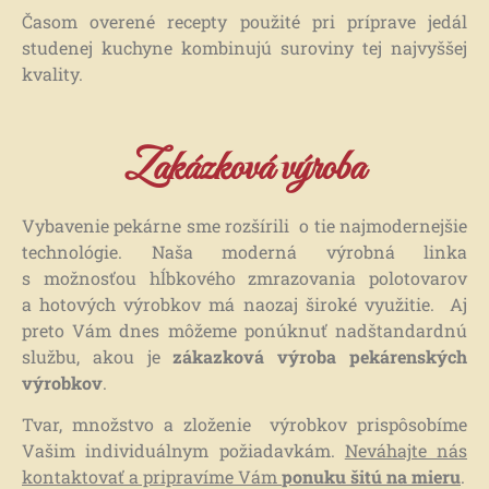
Časom overené recepty použité pri príprave jedál
studenej kuchyne kombinujú suroviny tej najvyššej
kvality.
Zakázková výroba
Vybavenie pekárne sme rozšírili o tie najmodernejšie
technológie. Naša moderná výrobná linka
s možnosťou hĺbkového zmrazovania polotovarov
a hotových výrobkov má naozaj široké využitie. Aj
preto Vám dnes môžeme ponúknuť nadštandardnú
službu, akou je
zákazková výroba pekárenských
výrobkov
.
Tvar, množstvo a zloženie výrobkov prispôsobíme
Vašim individuálnym požiadavkám.
Neváhajte nás
kontaktovať a pripravíme Vám
ponuku šitú na mieru
.