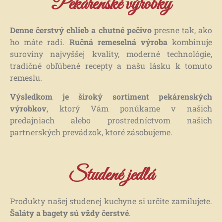
Pekárenské výrobky
Denne čerstvý chlieb a chutné pečivo
presne tak, ako
ho máte radi.
Ručná remeselná výroba
kombinuje
suroviny najvyššej kvality, moderné technológie,
tradičné obľúbené recepty a našu lásku k tomuto
remeslu.
Ručná remeselná
Ručná remeselná
Ručná remeselná
Ručná remeselná
Ručná remeselná
Ručná remeselná
Výsledkom je široký sortiment pekárenských
Ručná remeselná
Ručná remeselná
Ručná remeselná
výrobkov
, ktorý Vám ponúkame v našich
pekárenská výroba
pekárenská výroba
pekárenská výroba
pekárenská výroba
pekárenská výroba
pekárenská výroba
predajniach alebo prostredníctvom našich
pekárenská výroba
pekárenská výroba
pekárenská výroba
partnerských prevádzok, ktoré zásobujeme.
PEČIEME PRE VÁS LEN Z
PEČIEME PRE VÁS LEN Z
PEČIEME PRE VÁS LEN Z
POCTIVÝ PRÍSTUP A
POCTIVÝ PRÍSTUP A
POCTIVÝ PRÍSTUP A
SME RODINNÁ PEKÁREŇ S
SME RODINNÁ PEKÁREŇ S
SME RODINNÁ PEKÁREŇ S
NAJKVALITNEJŠÍCH
NAJKVALITNEJŠÍCH
NAJKVALITNEJŠÍCH
KVALITA
KVALITA
KVALITA
Studené jedlá
TRADÍCIOU
TRADÍCIOU
TRADÍCIOU
PRÍRODNÝCH SUROVÍN
PRÍRODNÝCH SUROVÍN
PRÍRODNÝCH SUROVÍN
SÚ PRE NÁS PRVORADÉ
SÚ PRE NÁS PRVORADÉ
SÚ PRE NÁS PRVORADÉ
Produkty našej studenej kuchyne si určite zamilujete.
PEČIEME PRE VÁS UŽ OD
PEČIEME PRE VÁS UŽ OD
PEČIEME PRE VÁS UŽ OD
Šaláty a bagety sú vždy čerstvé
.
ROKU 1992
ROKU 1992
ROKU 1992