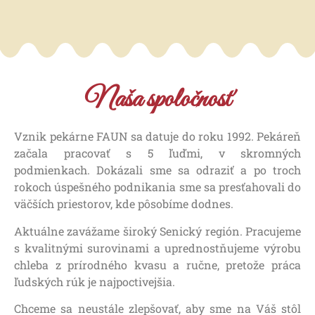
Naša spoločnosť
Vznik pekárne FAUN sa datuje do roku 1992. Pekáreň
začala pracovať s 5 ľuďmi, v skromných
podmienkach. Dokázali sme sa odraziť a po troch
rokoch úspešného podnikania sme sa presťahovali do
väčších priestorov, kde pôsobíme dodnes.
Aktuálne zavážame široký Senický región. Pracujeme
s kvalitnými surovinami a uprednostňujeme výrobu
chleba z prírodného kvasu a ručne, pretože práca
ľudských rúk je najpoctivejšia.
Chceme sa neustále zlepšovať, aby sme na Váš stôl